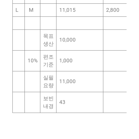
L
M
11,015
2,800
6
목표
10,000
생산
편조
10%
1,000
기준
실필
11,000
요량
보빈
43
내경