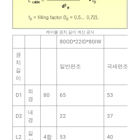
케이블 권치 길이 계산 공식
80OD*22ID*80IW
권
치
일반편조
극세편조
길
이
외
D1
80
65
53
4
경
내
D2
22
37
2
경
길
L2
4합
53
40
1