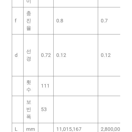
이
충
f
진
0.8
0.7
0
율
선
d
0.72
0.12
0.12
3
경
횟
111
수
보
빈
53
폭
L
mm
11,015,167
2,800,000
6